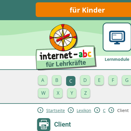
für Kinder
Lernmodule
A
B
D
E
F
G
C
W
X
Y
Z
Startseite
Lexikon
C
Client
Client