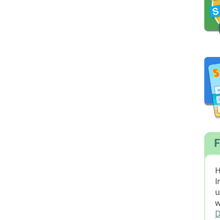
F
H
I
u
w
D