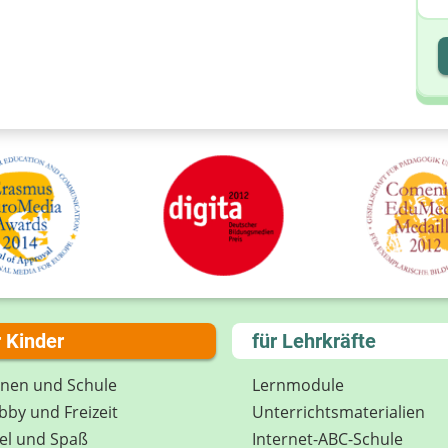
I
I
r Kinder
für Lehrkräfte
rnen und Schule
Lernmodule
by und Freizeit
Unterrichts­materialien
el und Spaß
Internet-ABC-Schule