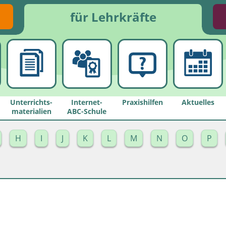
für Lehrkräfte
Unterrichts­
Internet-
Praxishilfen
Aktuelles
materialien
ABC-Schule
H
I
J
K
L
M
N
O
P