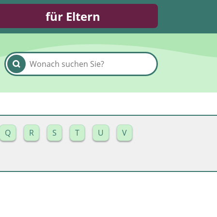
für Eltern
Q
R
S
T
U
V