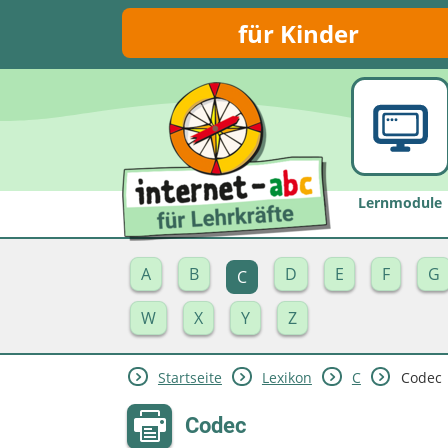
für Kinder
Lernmodule
A
B
D
E
F
G
C
W
X
Y
Z
Startseite
Lexikon
C
Codec
Codec