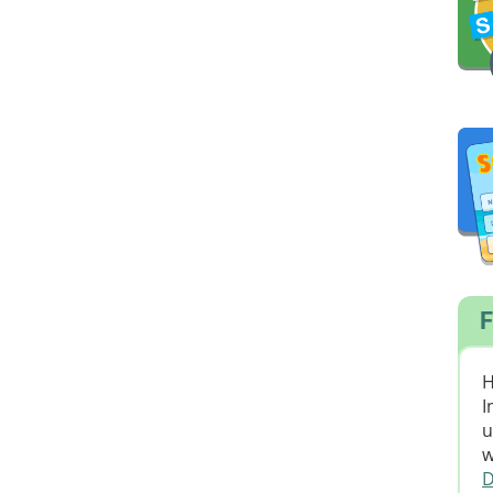
F
H
I
u
w
D