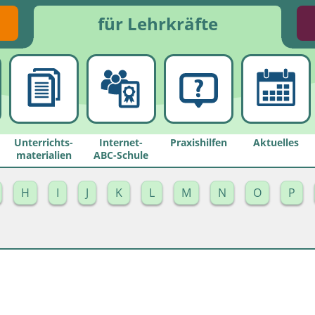
für Lehrkräfte
Unterrichts­
Internet-
Praxishilfen
Aktuelles
materialien
ABC-Schule
H
I
J
K
L
M
N
O
P