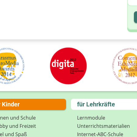
I
I
r Kinder
für Lehrkräfte
rnen und Schule
Lernmodule
by und Freizeit
Unterrichts­materialien
el und Spaß
Internet-ABC-Schule