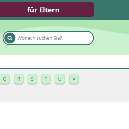
für Eltern
Q
R
S
T
U
V