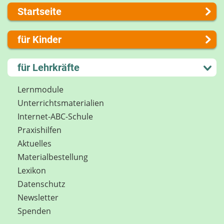
Startseite
Über uns
für Kinder
Presse
Kontakt
Lernen und Schule
für Lehrkräfte
Impressum
Hobby und Freizeit
Internet-ABC Sitemap
Spiel und Spaß
Lernmodule
Barrierefreiheit
Mitreden und Mitmachen
Unterrichts­materialien
Länderprojekte
Lexikon
Internet-ABC-Schule
Datenschutz
Praxishilfen
Newsletter
Aktuelles
Materialbestellung
Lexikon
Datenschutz
Newsletter
Spenden