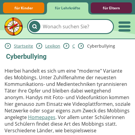
für Kinder
für Lehrkräfte
für Eltern
Startseite
Lexikon
C
Cyberbullying
Lernmodule
Unterrichts­materialien
Internet-ABC-Schule
Praxishilfen
Aktuelles
Cyberbullying
Hierbei handelt es sich um eine "moderne" Variante
des Mobbings. Unter Zuhilfenahme der neuesten
Kommunikations- und Medientechniken tyrannisieren
Täter ihre Opfer und bleiben dabei weitgehend
anonym. Handys mit Foto- und Videofunktion kommen
hier genauso zum Einsatz wie Videoplattformen, soziale
Netzwerke oder sogar eigens zum Zweck des Mobbings
angelegte
Homepages
. Vor allem unter Schülerinnen
und Schülern findet diese Art des Mobbings statt.
Verschiedene Länder, wie beispielsweise