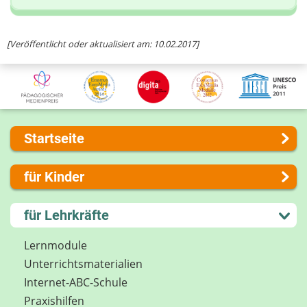
Ihre Nachricht
[Veröffentlicht oder aktualisiert am: 10.02.2017]
Startseite
Über uns
für Kinder
Presse
Kontakt
Lernen und Schule
für Lehrkräfte
Impressum
Hobby und Freizeit
Internet-ABC Sitemap
Spiel und Spaß
Lernmodule
Barrierefreiheit
Mitreden und Mitmachen
Unterrichts­materialien
Länderprojekte
Lexikon
Internet-ABC-Schule
Datenschutz
Praxishilfen