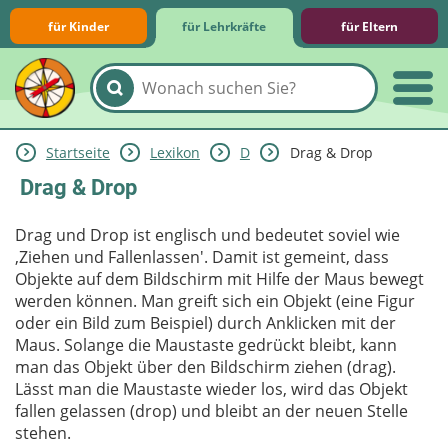
für Kinder
für Lehrkräfte
für Eltern
Startseite
Lexikon
D
Drag & Drop
Lernmodule
Unterrichts­materialien
Internet-ABC-Schule
Praxishilfen
Aktuelles
Drag & Drop
Drag und Drop ist englisch und bedeutet soviel wie
‚Ziehen und Fallenlassen'. Damit ist gemeint, dass
Objekte auf dem Bildschirm mit Hilfe der Maus bewegt
werden können. Man greift sich ein Objekt (eine Figur
oder ein Bild zum Beispiel) durch Anklicken mit der
Maus. Solange die Maustaste gedrückt bleibt, kann
man das Objekt über den Bildschirm ziehen (drag).
Lässt man die Maustaste wieder los, wird das Objekt
fallen gelassen (drop) und bleibt an der neuen Stelle
stehen.