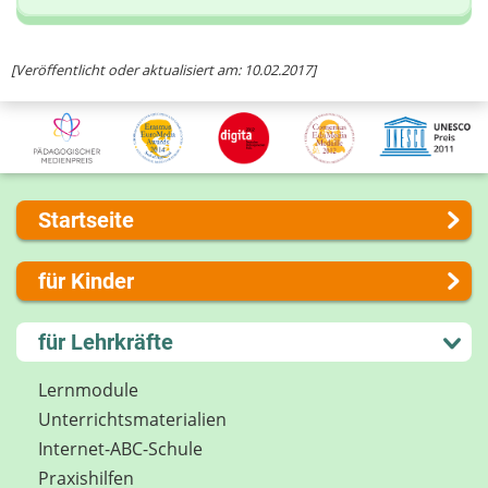
Ihre Nachricht
[Veröffentlicht oder aktualisiert am: 10.02.2017]
Startseite
Über uns
für Kinder
Presse
Kontakt
Lernen und Schule
für Lehrkräfte
Impressum
Hobby und Freizeit
Internet-ABC Sitemap
Spiel und Spaß
Lernmodule
Barrierefreiheit
Mitreden und Mitmachen
Unterrichts­materialien
Länderprojekte
Lexikon
Internet-ABC-Schule
Datenschutz
Praxishilfen