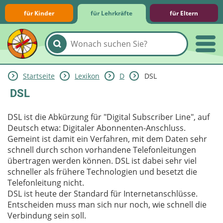
für Kinder
für Lehrkräfte
für Eltern
Startseite
Lexikon
D
DSL
Lernmodule
Unterrichts­materialien
Internet-ABC-Schule
Praxishilfen
Aktuelles
DSL
DSL ist die Abkürzung für "Digital Subscriber Line", auf
Deutsch etwa: Digitaler Abonnenten-Anschluss.
Gemeint ist damit ein Verfahren, mit dem Daten sehr
schnell durch schon vorhandene Telefonleitungen
übertragen werden können. DSL ist dabei sehr viel
schneller als frühere Technologien und besetzt die
Telefonleitung nicht.
DSL ist heute der Standard für Internetanschlüsse.
Entscheiden muss man sich nur noch, wie schnell die
Verbindung sein soll.