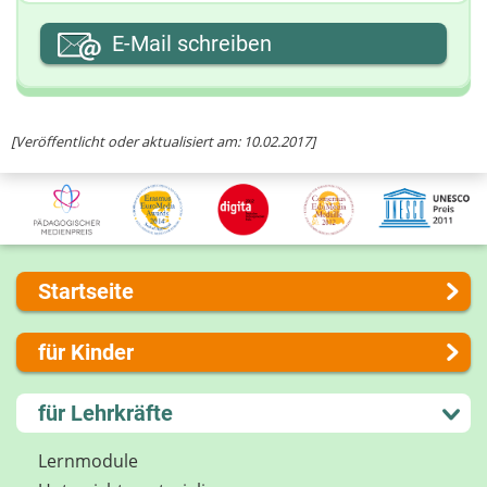
Ihre E-Mail-Adresse
E-Mail schreiben
Ihre Nachricht
[Veröffentlicht oder aktualisiert am: 10.02.2017]
Startseite
Über uns
für Kinder
Presse
Kontakt
Lernen und Schule
für Lehrkräfte
Impressum
Hobby und Freizeit
Internet-ABC Sitemap
Spiel und Spaß
Lernmodule
Barrierefreiheit