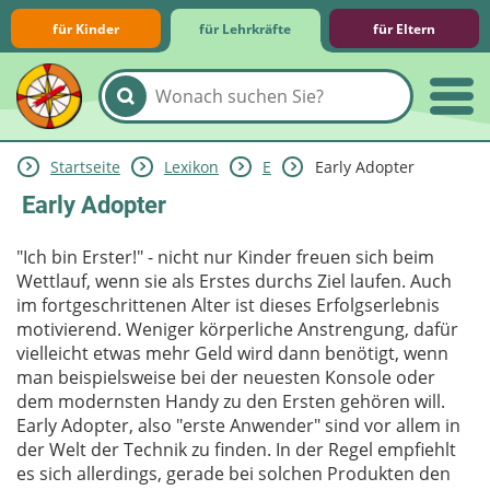
für Kinder
für Lehrkräfte
für Eltern
Startseite
Lexikon
E
Early Adopter
Lernmodule
Unterrichts­materialien
Internet-ABC-Schule
Praxishilfen
Aktuelles
Early Adopter
"Ich bin Erster!" - nicht nur Kinder freuen sich beim
Wettlauf, wenn sie als Erstes durchs Ziel laufen. Auch
im fortgeschrittenen Alter ist dieses Erfolgserlebnis
motivierend. Weniger körperliche Anstrengung, dafür
vielleicht etwas mehr Geld wird dann benötigt, wenn
man beispielsweise bei der neuesten Konsole oder
dem modernsten Handy zu den Ersten gehören will.
Early Adopter, also "erste Anwender" sind vor allem in
der Welt der Technik zu finden. In der Regel empfiehlt
es sich allerdings, gerade bei solchen Produkten den