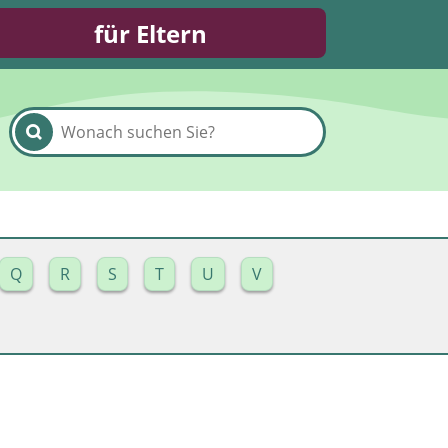
für Eltern
Q
R
S
T
U
V