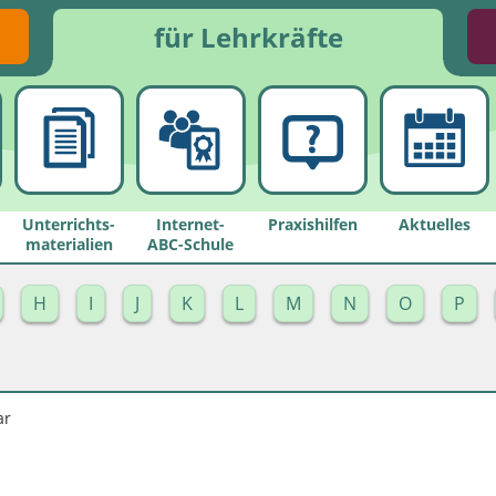
für Lehrkräfte
Unterrichts­
Internet-
Praxishilfen
Aktuelles
materialien
ABC-Schule
H
I
J
K
L
M
N
O
P
ar