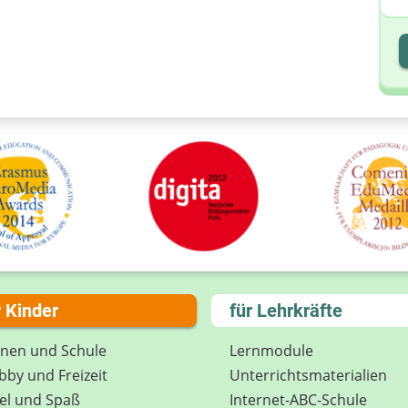
I
I
r Kinder
für Lehrkräfte
rnen und Schule
Lernmodule
by und Freizeit
Unterrichts­materialien
el und Spaß
Internet-ABC-Schule