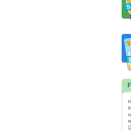
F
H
I
u
w
D