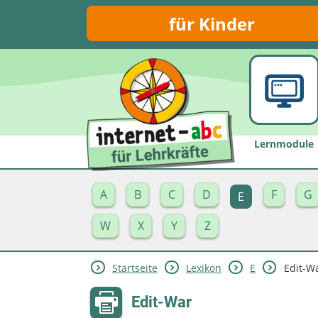
für Kinder
Lernmodule
A
B
C
D
F
G
E
W
X
Y
Z
Startseite
Lexikon
E
Edit-W
Edit-War