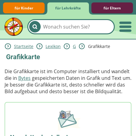
für Kinder
für Lehrkräfte
für Eltern
Startseite
Lexikon
G
Grafikkarte
Lernmodule
Unterrichts­materialien
Internet-ABC-Schule
Praxishilfen
Aktuelles
Grafikkarte
Die Grafikkarte ist im Computer installiert und wandelt
die in
Bytes
gespeicherten Daten in Grafik und Text um.
Je besser die Grafikkarte ist, desto schneller wird das
Bild aufgebaut und desto besser ist die Bildqualität.