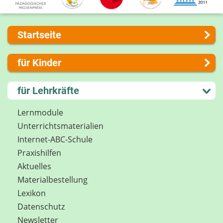
Startseite
Über uns
für Kinder
Presse
Kontakt
Lernen und Schule
für Lehrkräfte
Impressum
Hobby und Freizeit
Internet-ABC Sitemap
Spiel und Spaß
Lernmodule
Barrierefreiheit
Mitreden und Mitmachen
Unterrichts­materialien
Länderprojekte
Lexikon
Internet-ABC-Schule
Datenschutz
Praxishilfen
Newsletter
Aktuelles
Materialbestellung
Lexikon
Datenschutz
Newsletter