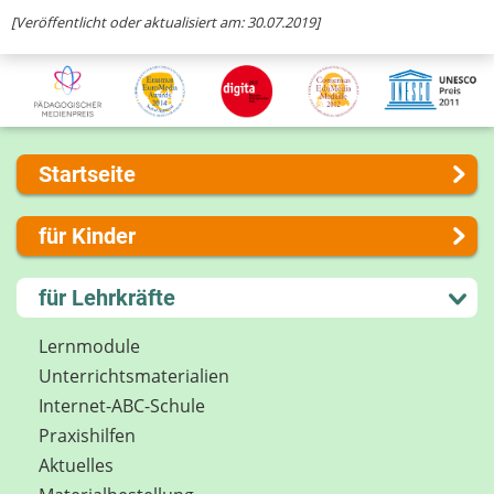
Ihre Nachricht
[Veröffentlicht oder aktualisiert am: 30.07.2019]
Startseite
Über uns
für Kinder
Presse
Kontakt
Lernen und Schule
für Lehrkräfte
Impressum
Hobby und Freizeit
Internet-ABC Sitemap
Spiel und Spaß
Lernmodule
Barrierefreiheit
Mitreden und Mitmachen
Unterrichts­materialien
Länderprojekte
Lexikon
Internet-ABC-Schule
Datenschutz
Praxishilfen
Newsletter
Aktuelles