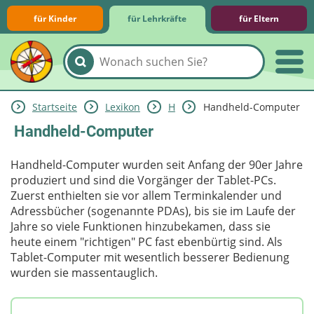
für Kinder
für Lehrkräfte
für Eltern
Startseite
Lexikon
H
Handheld-Computer
Lernmodule
Unterrichts­materialien
Internet-ABC-Schule
Praxishilfen
Aktuelles
Handheld-Computer
Handheld-Computer wurden seit Anfang der 90er Jahre
produziert und sind die Vorgänger der Tablet-PCs.
Zuerst enthielten sie vor allem Terminkalender und
Adressbücher (sogenannte PDAs), bis sie im Laufe der
Jahre so viele Funktionen hinzubekamen, dass sie
heute einem "richtigen" PC fast ebenbürtig sind. Als
Tablet-Computer mit wesentlich besserer Bedienung
wurden sie massentauglich.