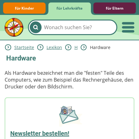
für Kinder
für Lehrkräfte
für Eltern
Startseite
Lexikon
H
Hardware
Lernmodule
Unterrichts­materialien
Internet-ABC-Schule
Praxishilfen
Aktuelles
Hardware
Als Hardware bezeichnet man die "festen" Teile des
Computers, wie zum Beispiel das Rechnergehäuse, den
Drucker oder den Bildschirm.
Newsletter bestellen!