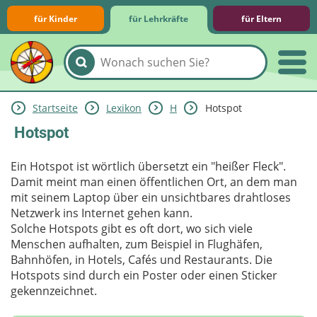
für Kinder
für Lehrkräfte
für Eltern
Startseite
Lexikon
H
Hotspot
Lernmodule
Unterrichts­materialien
Internet-ABC-Schule
Praxishilfen
Aktuelles
Hotspot
Ein Hotspot ist wörtlich übersetzt ein "heißer Fleck".
Damit meint man einen öffentlichen Ort, an dem man
mit seinem Laptop über ein unsichtbares drahtloses
Netzwerk ins Internet gehen kann.
Solche Hotspots gibt es oft dort, wo sich viele
Menschen aufhalten, zum Beispiel in Flughäfen,
Bahnhöfen, in Hotels, Cafés und Restaurants. Die
Hotspots sind durch ein Poster oder einen Sticker
gekennzeichnet.