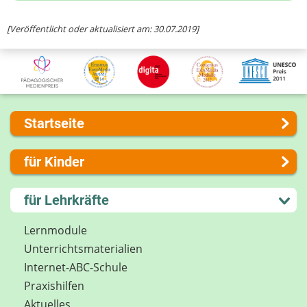
Ihre Nachricht
[Veröffentlicht oder aktualisiert am: 30.07.2019]
Startseite
Über uns
für Kinder
Presse
Kontakt
Lernen und Schule
für Lehrkräfte
Impressum
Hobby und Freizeit
Internet-ABC Sitemap
Spiel und Spaß
Lernmodule
Barrierefreiheit
Mitreden und Mitmachen
Unterrichts­materialien
Länderprojekte
Lexikon
Internet-ABC-Schule
Datenschutz
Praxishilfen
Newsletter
Aktuelles