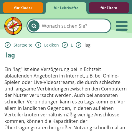
für Kinder
für Lehrkräfte
für Eltern
Startseite
Lexikon
L
lag
Lernmodule
Unterrichts­materialien
Internet-ABC-Schule
Praxishilfen
Aktuelles
lag
Ein "lag" ist eine Verzögerung bei in Echtzeit
ablaufenden Angeboten im Internet, z.B. bei Online-
Spielen oder Live-Videostreams, die durch schlechte
und langsame Verbindungen zwischen den Computern
der Nutzer verursacht werden. Auch bei ansonsten
schnellen Verbindungen kann es zu Lags kommen. Vor
allem in ländlichen Gegenden, in denen auf einen
Verteilerknoten verhältnismäßig wenige Anschlüsse
kommen, können die Kapazitäten der
Übertragungsraten bei großer Nutzung schnell mal an