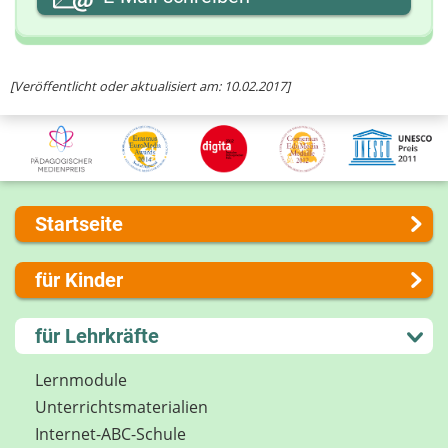
Ihre Nachricht
[Veröffentlicht oder aktualisiert am: 10.02.2017]
Startseite
Über uns
für Kinder
Presse
Kontakt
Lernen und Schule
für Lehrkräfte
Impressum
Hobby und Freizeit
Internet-ABC Sitemap
Spiel und Spaß
Lernmodule
Barrierefreiheit
Mitreden und Mitmachen
Unterrichts­materialien
Länderprojekte
Lexikon
Internet-ABC-Schule