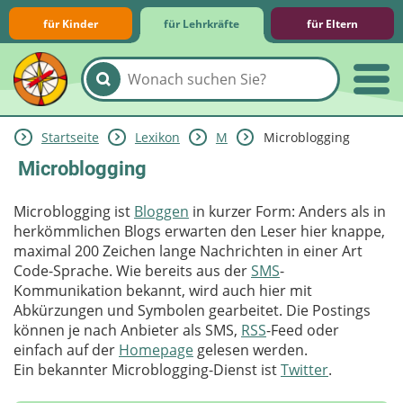
für Kinder
für Lehrkräfte
für Eltern
Startseite
Lexikon
M
Microblogging
Lernmodule
Unterrichts­materialien
Internet-ABC-Schule
Praxishilfen
Aktuelles
Microblogging
Microblogging ist
Bloggen
in kurzer Form: Anders als in
herkömmlichen Blogs erwarten den Leser hier knappe,
maximal 200 Zeichen lange Nachrichten in einer Art
Code-Sprache. Wie bereits aus der
SMS
-
Kommunikation bekannt, wird auch hier mit
Abkürzungen und Symbolen gearbeitet. Die Postings
können je nach Anbieter als SMS,
RSS
-Feed oder
einfach auf der
Homepage
gelesen werden.
Ein bekannter Microblogging-Dienst ist
Twitter
.