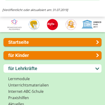
Ihre Nachricht
[Veröffentlicht oder aktualisiert am: 31.07.2019]
Startseite
Über uns
für Kinder
Presse
Kontakt
Lernen und Schule
für Lehrkräfte
Impressum
Hobby und Freizeit
Internet-ABC Sitemap
Spiel und Spaß
Lernmodule
Barrierefreiheit
Mitreden und Mitmachen
Unterrichts­materialien
Länderprojekte
Lexikon
Internet-ABC-Schule
Datenschutz
Praxishilfen
Newsletter
Aktuelles