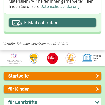
Materialien? Wir helfen Ihnen gerne weiter! ​Hier
finden Sie unsere
Datenschutzerklärung
.
Ihre E-Mail-Adresse
E-Mail schreiben
Ihre Nachricht
[Veröffentlicht oder aktualisiert am: 10.02.2017]
Startseite
Über uns
für Kinder
Presse
Kontakt
Lernen und Schule
für Lehrkräfte