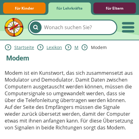
für Kinder
für Lehrkräfte
für Eltern
Startseite
Lexikon
M
Modem
Lernmodule
Unterrichts­materialien
Internet-ABC-Schule
Praxishilfen
Aktuelles
Modem
Modem ist ein Kunstwort, das sich zusammensetzt aus
Modulator und Demodulator. Damit Daten zwischen
Computern ausgetauscht werden können, müssen die
Computersignale so umgewandelt werden, dass sie
über die Telefonleitung übertragen werden können.
Auf der Seite des Empfängers müssen die Signale
wieder zurück übersetzt werden, damit der Computer
etwas mit ihnen anfangen kann. Für diese Übersetzung
von Signalen in beide Richtungen sorgt das Modem.