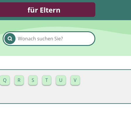
für Eltern
Q
R
S
T
U
V