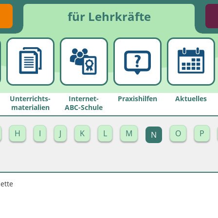
für Lehrkräfte
Unterrichts­
Internet-
Praxishilfen
Aktuelles
materialien
ABC-Schule
H
I
J
K
L
M
O
P
N
ette