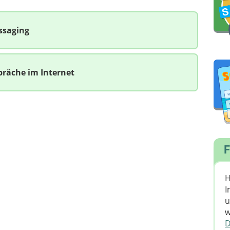
ssaging
präche im Internet
F
H
I
u
w
D