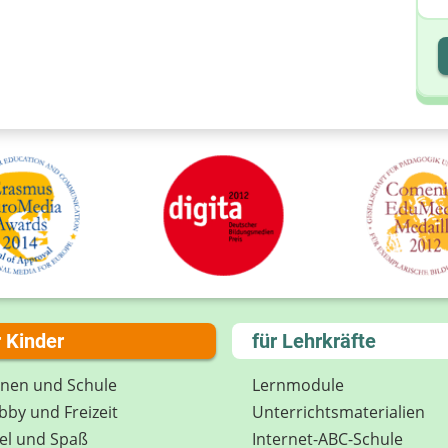
I
I
r Kinder
für Lehrkräfte
rnen und Schule
Lernmodule
by und Freizeit
Unterrichts­materialien
el und Spaß
Internet-ABC-Schule