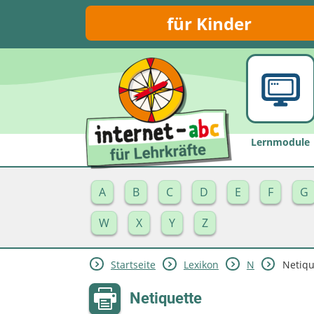
für Kinder
Lernmodule
A
B
C
D
E
F
G
W
X
Y
Z
Startseite
Lexikon
N
Netiqu
Netiquette