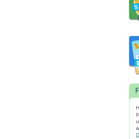
F
H
I
u
w
D