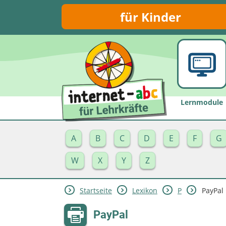
für Kinder
Lernmodule
A
B
C
D
E
F
G
W
X
Y
Z
Startseite
Lexikon
P
PayPal
PayPal