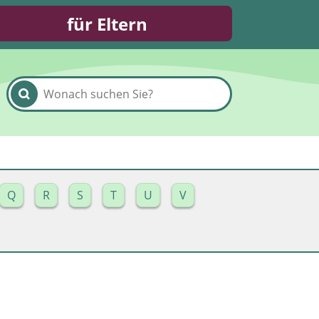
für Eltern
Q
R
S
T
U
V