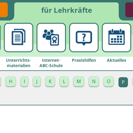
für Lehrkräfte
Unterrichts­
Internet-
Praxishilfen
Aktuelles
materialien
ABC-Schule
H
I
J
K
L
M
N
O
P