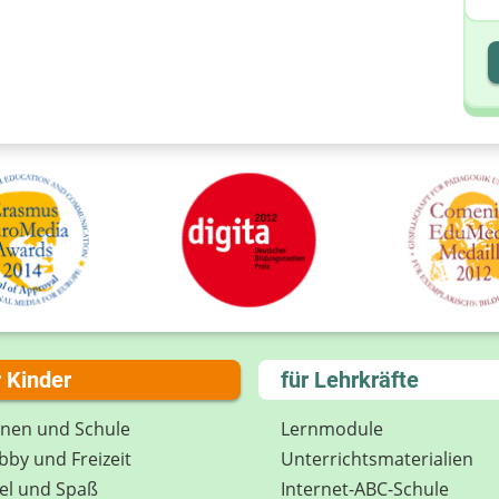
I
I
r Kinder
für Lehrkräfte
rnen und Schule
Lernmodule
by und Freizeit
Unterrichts­materialien
el und Spaß
Internet-ABC-Schule