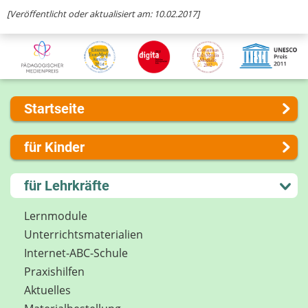
Ihre Nachricht
[Veröffentlicht oder aktualisiert am: 10.02.2017]
Startseite
Über uns
für Kinder
Presse
Kontakt
Lernen und Schule
für Lehrkräfte
Impressum
Hobby und Freizeit
Internet-ABC Sitemap
Spiel und Spaß
Lernmodule
Barrierefreiheit
Mitreden und Mitmachen
Unterrichts­materialien
Länderprojekte
Lexikon
Internet-ABC-Schule
Datenschutz
Praxishilfen
Newsletter
Aktuelles