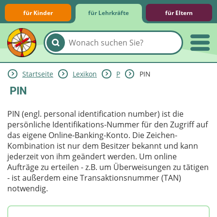
für Kinder
für Lehrkräfte
für Eltern
Startseite
Lexikon
P
PIN
Lernmodule
Unterrichts­materialien
Internet-ABC-Schule
Praxishilfen
Aktuelles
PIN
PIN (engl. personal identification number) ist die
persönliche Identifikations-Nummer für den Zugriff auf
das eigene Online-Banking-Konto. Die Zeichen-
Kombination ist nur dem Besitzer bekannt und kann
jederzeit von ihm geändert werden. Um online
Aufträge zu erteilen - z.B. um Überweisungen zu tätigen
- ist außerdem eine Transaktionsnummer (TAN)
notwendig.