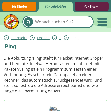
für Kinder
für Lehrkräfte
für Eltern
Startseite
Lexikon
P
Ping
Lernmodule
Unterrichts­materialien
Internet-ABC-Schule
Praxishilfen
Aktuelles
Ping
Die Abkürzung 'Ping' steht für Packet Internet Groper
und bedeutet in etwa 'Herumtasten im Internet mit
Paketen'. Ping ist ein Programm zum Testen einer
Verbindung. Es schickt ein Datenpaket an einen
Rechner, das automatisch zurückgesendet wird, und
stellt so fest, ob die Adresse erreichbar ist und wie
lange die Übermittlung dauert.