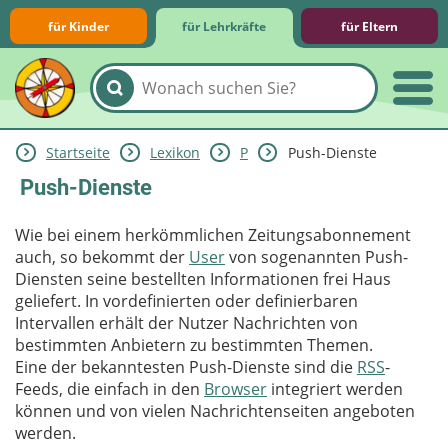
für Kinder
für Lehrkräfte
für Eltern
Startseite
Lexikon
P
Push-Dienste
Lernmodule
Unterrichts­materialien
Internet-ABC-Schule
Praxishilfen
Aktuelles
Push-Dienste
Wie bei einem herkömmlichen Zeitungsabonnement
auch, so bekommt der
User
von sogenannten Push-
Diensten seine bestellten Informationen frei Haus
geliefert. In vordefinierten oder definierbaren
Intervallen erhält der Nutzer Nachrichten von
bestimmten Anbietern zu bestimmten Themen.
Eine der bekanntesten Push-Dienste sind die
RSS
-
Feeds, die einfach in den
Browser
integriert werden
können und von vielen Nachrichtenseiten angeboten
werden.