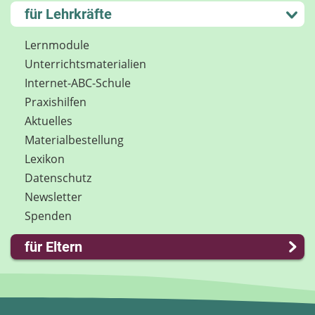
Kontakt
Lernen und Schule
für Lehrkräfte
Impressum
Hobby und Freizeit
Internet-ABC Sitemap
Spiel und Spaß
Lernmodule
Barrierefreiheit
Mitreden und Mitmachen
Unterrichts­materialien
Länderprojekte
Lexikon
Internet-ABC-Schule
Datenschutz
Praxishilfen
Newsletter
Aktuelles
Materialbestellung
Lexikon
Datenschutz
Newsletter
Spenden
für Eltern
Familie & Medien
Spieletipps & Lernsoftware