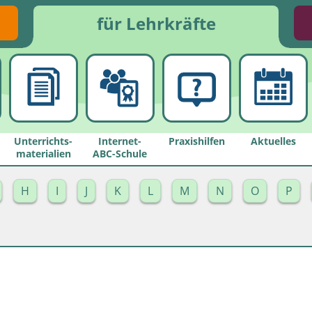
für Lehrkräfte
Unterrichts­
Internet-
Praxishilfen
Aktuelles
materialien
ABC-Schule
H
I
J
K
L
M
N
O
P