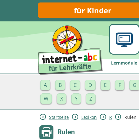
für Kinder
Lernmodule
A
B
C
D
E
F
G
W
X
Y
Z
Startseite
Lexikon
R
Rulen
Rulen