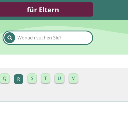
für Eltern
Q
S
T
U
V
R