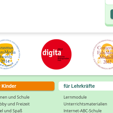
I
I
r Kinder
für Lehrkräfte
rnen und Schule
Lernmodule
by und Freizeit
Unterrichts­materialien
el und Spaß
Internet-ABC-Schule