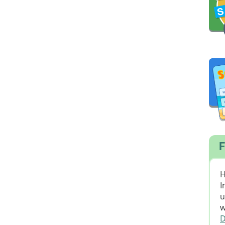
F
H
I
u
w
D