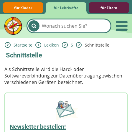
für Kinder
für Lehrkräfte
für Eltern
Startseite
Lexikon
S
Schnittstelle
Lernmodule
Unterrichts­materialien
Internet-ABC-Schule
Praxishilfen
Aktuelles
Schnittstelle
Als Schnittstelle wird die Hard- oder
Softwareverbindung zur Datenübertragung zwischen
verschiedenen Geräten bezeichnet.
Newsletter bestellen!