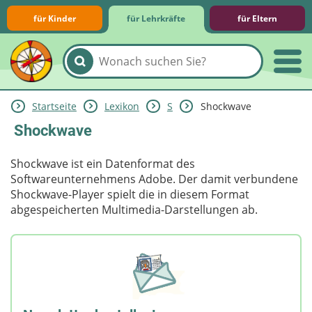
für Kinder
für Lehrkräfte
für Eltern
Startseite
Lexikon
S
Shockwave
Lernmodule
Unterrichts­materialien
Internet-ABC-Schule
Praxishilfen
Aktuelles
Shockwave
Shockwave ist ein Datenformat des
Softwareunternehmens Adobe. Der damit verbundene
Shockwave-Player spielt die in diesem Format
abgespeicherten Multimedia-Darstellungen ab.