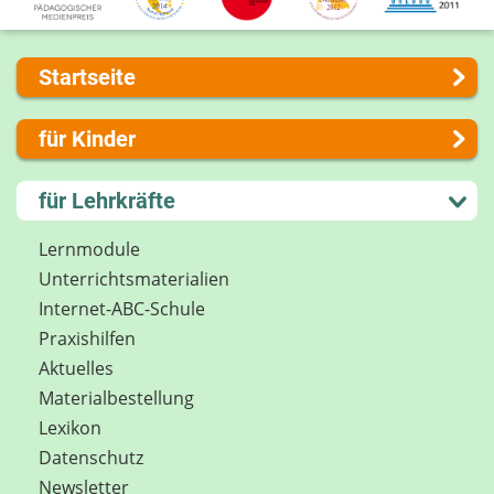
Startseite
Über uns
für Kinder
Presse
Kontakt
Lernen und Schule
für Lehrkräfte
Impressum
Hobby und Freizeit
Internet-ABC Sitemap
Spiel und Spaß
Lernmodule
Barrierefreiheit
Mitreden und Mitmachen
Unterrichts­materialien
Länderprojekte
Lexikon
Internet-ABC-Schule
Datenschutz
Praxishilfen
Newsletter
Aktuelles
Materialbestellung
Lexikon
Datenschutz
Newsletter