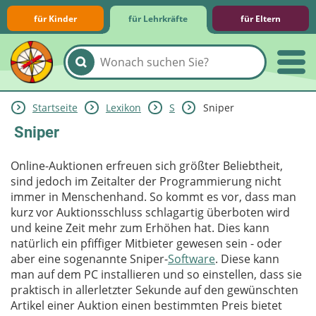
für Kinder
für Lehrkräfte
für Eltern
Startseite
Lexikon
S
Sniper
Lernmodule
Unterrichts­materialien
Internet-ABC-Schule
Praxishilfen
Aktuelles
Sniper
Online-Auktionen erfreuen sich größter Beliebtheit,
sind jedoch im Zeitalter der Programmierung nicht
immer in Menschenhand. So kommt es vor, dass man
kurz vor Auktionsschluss schlagartig überboten wird
und keine Zeit mehr zum Erhöhen hat. Dies kann
natürlich ein pfiffiger Mitbieter gewesen sein - oder
aber eine sogenannte Sniper-
Software
. Diese kann
man auf dem PC installieren und so einstellen, dass sie
praktisch in allerletzter Sekunde auf den gewünschten
Artikel einer Auktion einen bestimmten Preis bietet