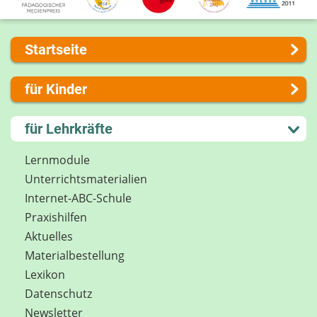
Startseite
Über uns
für Kinder
Presse
Kontakt
Lernen und Schule
für Lehrkräfte
Impressum
Hobby und Freizeit
Internet-ABC Sitemap
Spiel und Spaß
Lernmodule
Barrierefreiheit
Mitreden und Mitmachen
Unterrichts­materialien
Länderprojekte
Lexikon
Internet-ABC-Schule
Datenschutz
Praxishilfen
Newsletter
Aktuelles
Materialbestellung
Lexikon
Datenschutz
Newsletter