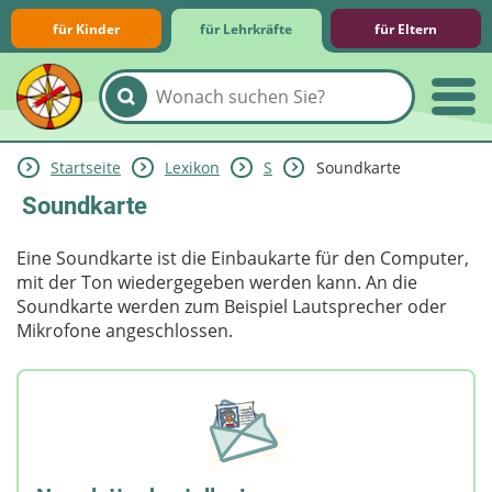
für Kinder
für Lehrkräfte
für Eltern
Startseite
Lexikon
S
Soundkarte
Lernmodule
Unterrichts­materialien
Internet-ABC-Schule
Praxishilfen
Aktuelles
Soundkarte
Eine Soundkarte ist die Einbaukarte für den Computer,
mit der Ton wiedergegeben werden kann. An die
Soundkarte werden zum Beispiel Lautsprecher oder
Mikrofone angeschlossen.