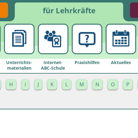
für Lehrkräfte
Unterrichts­
Internet-
Praxishilfen
Aktuelles
materialien
ABC-Schule
H
I
J
K
L
M
N
O
P