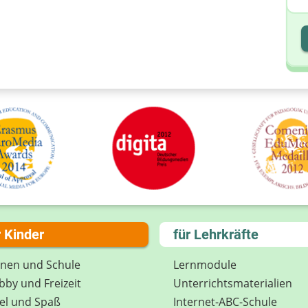
I
I
r Kinder
für Lehrkräfte
rnen und Schule
Lernmodule
by und Freizeit
Unterrichts­materialien
el und Spaß
Internet-ABC-Schule