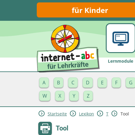
für Kinder
Lernmodule
A
B
C
D
E
F
G
W
X
Y
Z
Startseite
Lexikon
T
Tool
Tool