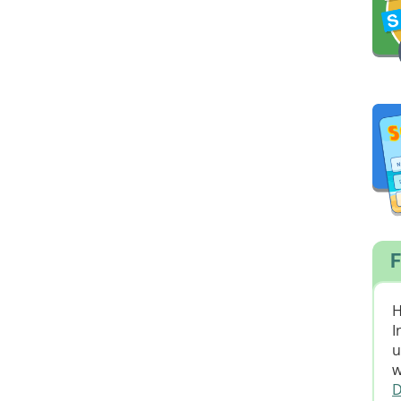
F
H
I
u
w
D