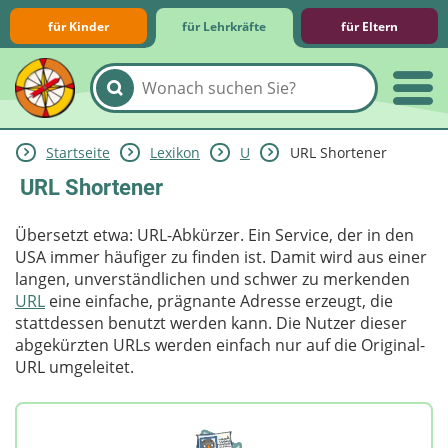
für Kinder
für Lehrkräfte
für Eltern
Startseite
Lexikon
U
URL Shortener
Lernmodule
Unterrichts­materialien
Internet-ABC-Schule
Praxishilfen
Aktuelles
URL Shortener
Übersetzt etwa: URL-Abkürzer. Ein Service, der in den
USA immer häufiger zu finden ist. Damit wird aus einer
langen, unverständlichen und schwer zu merkenden
URL
eine einfache, prägnante Adresse erzeugt, die
stattdessen benutzt werden kann. Die Nutzer dieser
abgekürzten URLs werden einfach nur auf die Original-
URL umgeleitet.