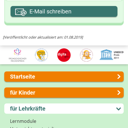
Ihre E-Mail-Adresse
E-Mail schreiben
Ihre Nachricht
[Veröffentlicht oder aktualisiert am: 01.08.2019]
Startseite
Über uns
für Kinder
Presse
Kontakt
Lernen und Schule
für Lehrkräfte
Impressum
Hobby und Freizeit
Internet-ABC Sitemap
Spiel und Spaß
Lernmodule
Barrierefreiheit