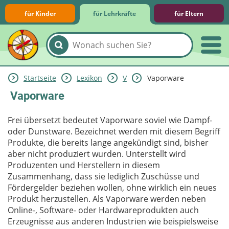
für Kinder
für Lehrkräfte
für Eltern
Startseite
Lexikon
V
Vaporware
Lernmodule
Unterrichts­materialien
Internet-ABC-Schule
Praxishilfen
Aktuelles
Vaporware
Frei übersetzt bedeutet Vaporware soviel wie Dampf-
oder Dunstware. Bezeichnet werden mit diesem Begriff
Produkte, die bereits lange angekündigt sind, bisher
aber nicht produziert wurden. Unterstellt wird
Produzenten und Herstellern in diesem
Zusammenhang, dass sie lediglich Zuschüsse und
Fördergelder beziehen wollen, ohne wirklich ein neues
Produkt herzustellen. Als Vaporware werden neben
Online-, Software- oder Hardwareprodukten auch
Erzeugnisse aus anderen Industrien wie beispielsweise