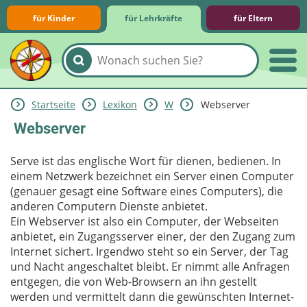
für Kinder
für Lehrkräfte
für Eltern
Startseite
Lexikon
W
Webserver
Lernmodule
Unterrichts­materialien
Internet-ABC-Schule
Praxishilfen
Aktuelles
Webserver
Serve ist das englische Wort für dienen, bedienen. In
einem Netzwerk bezeichnet ein Server einen Computer
(genauer gesagt eine Software eines Computers), die
anderen Computern Dienste anbietet.
Ein Webserver ist also ein Computer, der Webseiten
anbietet, ein Zugangsserver einer, der den Zugang zum
Internet sichert. Irgendwo steht so ein Server, der Tag
und Nacht angeschaltet bleibt. Er nimmt alle Anfragen
entgegen, die von Web-Browsern an ihn gestellt
werden und vermittelt dann die gewünschten Internet-