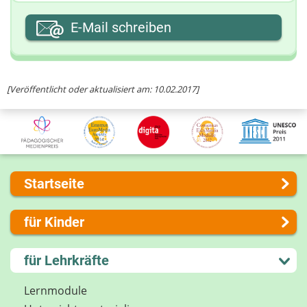
Ihre E-Mail-Adresse
E-Mail schreiben
Ihre Nachricht
[Veröffentlicht oder aktualisiert am: 10.02.2017]
Startseite
Über uns
für Kinder
Presse
Kontakt
Lernen und Schule
für Lehrkräfte
Impressum
Hobby und Freizeit
Internet-ABC Sitemap
Spiel und Spaß
Lernmodule
Barrierefreiheit