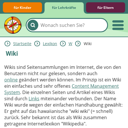
für Kinder
für Lehrkräfte
für Eltern
Startseite
Lexikon
W
Wiki
Lernmodule
Unterrichts­materialien
Internet-ABC-Schule
Praxishilfen
Aktuelles
Wiki
Wikis sind Seitensammlungen im Internet, die von den
Benutzern nicht nur gelesen, sondern auch
online
geändert werden können. Im Prinzip ist ein Wiki
ein einfaches und sehr offenes
Content Management
System
. Die einzelnen Seiten und Artikel eines Wikis
sind durch
Links
miteinander verbunden. Der Name
Wiki wurde wegen der einfachen Handhabung gewählt:
Er geht auf das hawaiianische "wiki wiki" (= schnell)
zurück. Sehr bekannt ist das als Wiki zusammen
getragene Internetlexikon "Wikipedia".