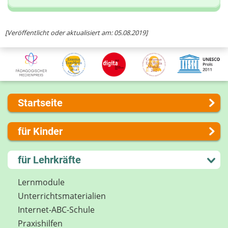
Ihre Nachricht
[Veröffentlicht oder aktualisiert am: 05.08.2019]
Startseite
Über uns
für Kinder
Presse
Kontakt
Lernen und Schule
für Lehrkräfte
Impressum
Hobby und Freizeit
Internet-ABC Sitemap
Spiel und Spaß
Lernmodule
Barrierefreiheit
Mitreden und Mitmachen
Unterrichts­materialien
Länderprojekte
Lexikon
Internet-ABC-Schule
Datenschutz
Praxishilfen