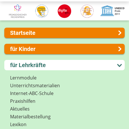
Startseite
Über uns
für Kinder
Presse
Kontakt
Lernen und Schule
für Lehrkräfte
Impressum
Hobby und Freizeit
Internet-ABC Sitemap
Spiel und Spaß
Lernmodule
Barrierefreiheit
Mitreden und Mitmachen
Unterrichts­materialien
Länderprojekte
Lexikon
Internet-ABC-Schule
Datenschutz
Praxishilfen
Newsletter
Aktuelles
Materialbestellung
Lexikon