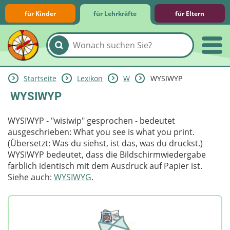
für Kinder
für Lehrkräfte
für Eltern
Startseite
Lexikon
W
WYSIWYP
Lernmodule
Unterrichts­materialien
Internet-ABC-Schule
Praxishilfen
Aktuelles
WYSIWYP
WYSIWYP - "wisiwip" gesprochen - bedeutet
ausgeschrieben: What you see is what you print.
(Übersetzt: Was du siehst, ist das, was du druckst.)
WYSIWYP bedeutet, dass die Bildschirmwiedergabe
farblich identisch mit dem Ausdruck auf Papier ist.
Siehe auch:
WYSIWYG
.