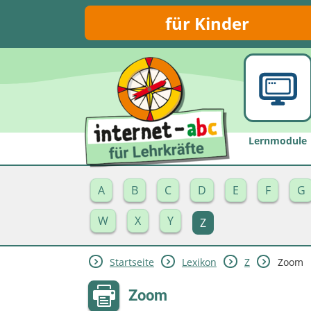
für Kinder
Lernmodule
A
B
C
D
E
F
G
W
X
Y
Z
Startseite
Lexikon
Z
Zoom
Zoom