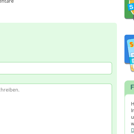
ntare
F
H
I
u
w
D