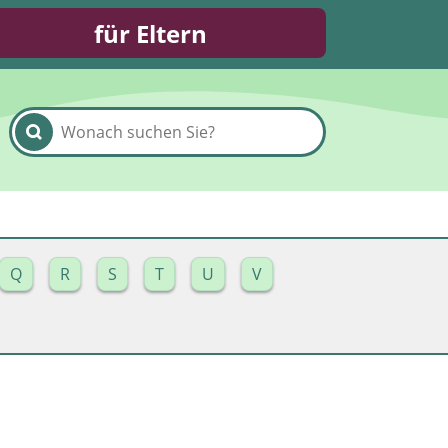
für Eltern
Q
R
S
T
U
V