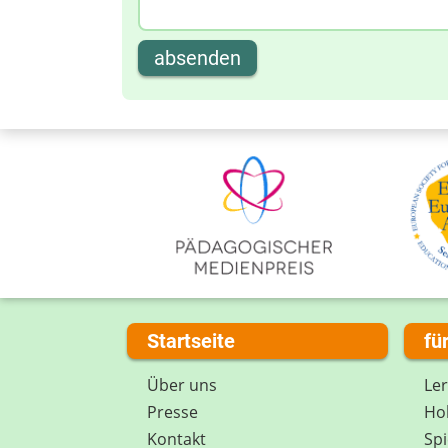
absenden
Startseite
fü
Über uns
Le
Presse
Hob
Kontakt
Spi