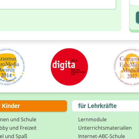
I
I
r Kinder
für Lehrkräfte
rnen und Schule
Lernmodule
by und Freizeit
Unterrichts­materialien
el und Spaß
Internet-ABC-Schule