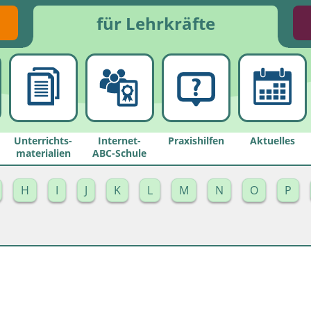
für Lehrkräfte
Unterrichts­
Internet-
Praxishilfen
Aktuelles
materialien
ABC-Schule
H
I
J
K
L
M
N
O
P