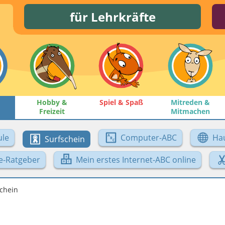
für Lehrkräfte
Hobby &
Spiel & Spaß
Mitreden &
Freizeit
Mitmachen
le
Computer-ABC
Ha
Surfschein
e-Ratgeber
Mein erstes Internet-ABC online
chein