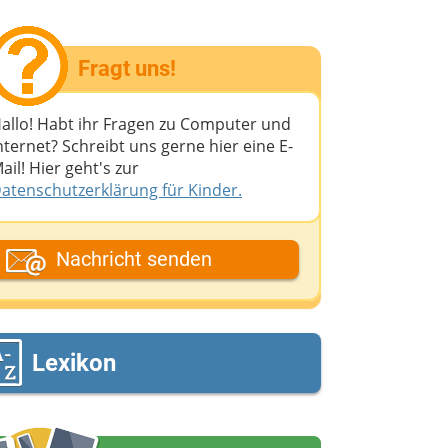
Fragt uns!
allo! Habt ihr Fragen zu Computer und
nternet? Schreibt uns gerne hier eine E-
ail! Hier geht's zur
atenschutzerklärung für Kinder.
ein Fantasiename
Nachricht senden
eine E-Mail-Adresse (wenn du eine
ntwort möchtest)
Lexikon
eine Nachricht