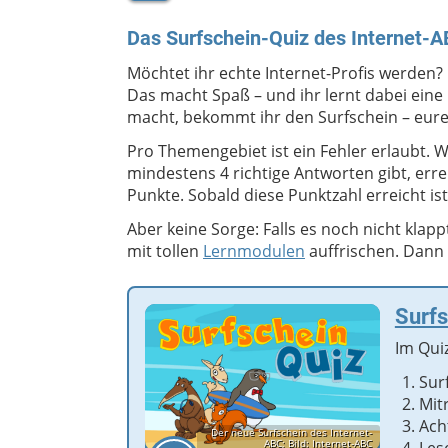
Das Surfschein-Quiz des Internet-
Möchtet ihr echte Internet-Profis werden?
Das macht Spaß – und ihr lernt dabei eine 
macht, bekommt ihr den Surfschein – eure
Pro Themengebiet ist ein Fehler erlaubt.
mindestens 4 richtige Antworten gibt, err
Punkte. Sobald diese Punktzahl erreicht i
Aber keine Sorge: Falls es noch nicht klapp
mit tollen
Lernmodulen
auffrischen. Dann 
Surfs
Im Qui
Sur
Mit
Ach
Der neue Surfschein des Internet-
ABC; Bild: Internet-ABC