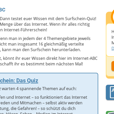
ABC
 Dann testet euer Wissen mit dem Surfschein-Quiz!
Menge über das Internet. Wenn ihr alles richtig
n Internet-Führerschein!
H
I
 Wenn man in jedem der 4 Themengebiete jeweils
M
eicht man insgesamt 16 gleichmäßig verteilte
D
st, kann man den Surfschein herunterladen.
t, könnt ihr euer Wissen direkt hier im Internet-ABC
schafft ihr es bestimmt beim nächsten Mal!
D
chein: Das Quiz
D
z warten 4 spannende Themen auf euch:
A
fen und Internet – so funktioniert das Internet
reden und Mitmachen – selbst aktiv werden
tung, die Gefahren! – so schützt du dich
D