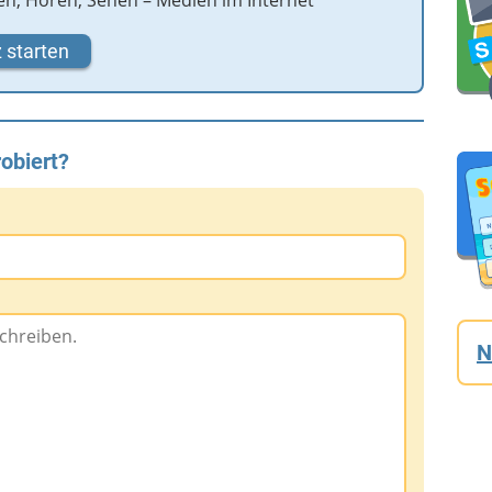
en, Hören, Sehen – Medien im Internet
 starten
obiert?
N