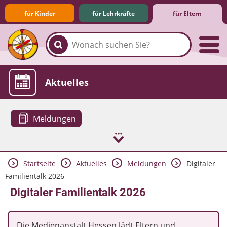
für Kinder
für Lehrkräfte
für Eltern
Familie & Medien
Spieletipps & Lernsoftware
Die Jüngsten im Netz
Lexikon
Aktuelles
Meldungen
Startseite
Aktuelles
Meldungen
Digitaler
Familientalk 2026
Digitaler Familientalk 2026
Die Medienanstalt Hessen lädt Eltern und