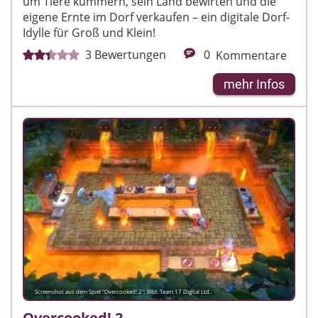
um Tiere kümmern, sein Land bewirten und die
eigene Ernte im Dorf verkaufen – ein digitale Dorf-
Idylle für Groß und Klein!
3
Bewertungen
0
Kommentare
mehr Infos
Screenshot aus dem Spiel "Overcooked! 2"; Bild: Team 17 Digital Ltd.
Overcooked! 2