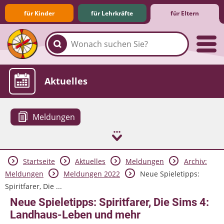
für Kinder
für Lehrkräfte
für Eltern
Familie & Medien
Spieletipps & Lernsoftware
Die Jüngsten im Netz
Lexikon
Aktuelles
Meldungen
Startseite
Aktuelles
Meldungen
Archiv:
Meldungen
Meldungen 2022
Neue Spieletipps:
Spiritfarer, Die ...
Neue Spieletipps: Spiritfarer, Die Sims 4:
Landhaus-Leben und mehr