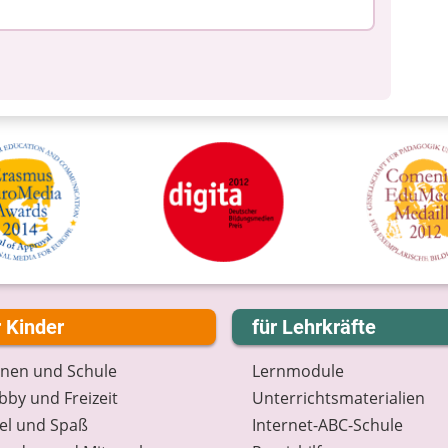
r Kinder
für Lehrkräfte
rnen und Schule
Lernmodule
by und Freizeit
Unterrichts­materialien
el und Spaß
Internet-ABC-Schule