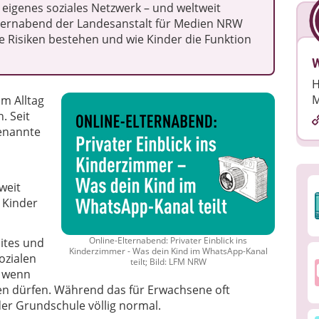
 eigenes soziales Netzwerk – und weltweit
Elternabend der Landesanstalt für Medien NRW
e Risiken bestehen und wie Kinder die Funktion
W
H
M
um Alltag
. Seit
enannte
weit
 Kinder
Online-Elternabend: Privater Einblick ins
ites und
Kinderzimmer - Was dein Kind im WhatsApp-Kanal
ozialen
teilt; Bild: LFM NRW
, wenn
zen dürfen. Während das für Erwachsene oft
 der Grundschule völlig normal.