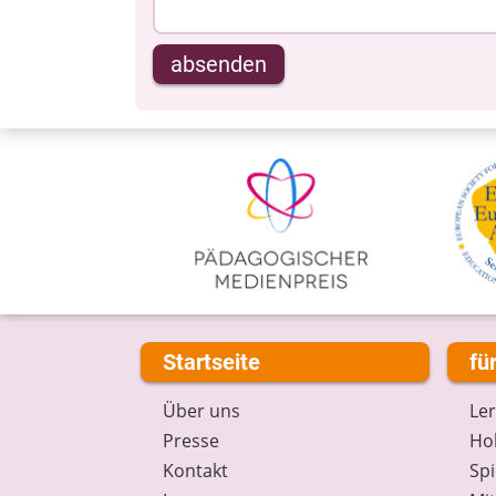
absenden
Startseite
fü
Über uns
Le
Presse
Hob
Kontakt
Spi