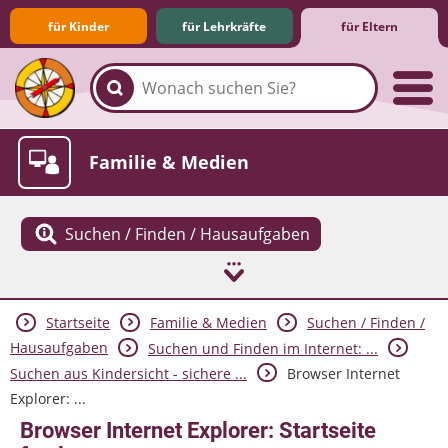
für Kinder
für Lehrkräfte
für Eltern
Familie & Medien
Suchen / Finden / Hausaufgaben
Startseite
Familie & Medien
Suchen / Finden /
Spieletipps & Lernsoftware
Die Jüngsten im Netz
Lexikon
Aktuelles
Hausaufgaben
Suchen und Finden im Internet: ...
Suchen aus Kindersicht - sichere ...
Browser Internet
Explorer: ...
Browser Internet Explorer: Startseite