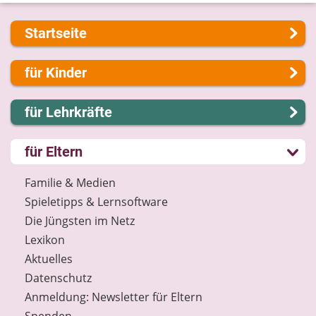
Startseite
Über uns
für Kinder
Presse
Kontakt
Lernen und Schule
für Lehrkräfte
Impressum
Hobby und Freizeit
Internet-ABC Sitemap
Spiel und Spaß
Lernmodule
für Eltern
Barrierefreiheit
Mitreden und Mitmachen
Unterrichts­materialien
Länderprojekte
Lexikon
Internet-ABC-Schule
Familie & Medien
Datenschutz
Praxishilfen
Spieletipps & Lernsoftware
Newsletter
Aktuelles
Die Jüngsten im Netz
Materialbestellung
Lexikon
Lexikon
Aktuelles
Datenschutz
Datenschutz
Newsletter
Anmeldung: Newsletter für Eltern
Spenden