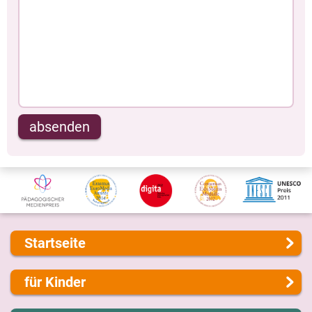
absenden
Startseite
Über uns
für Kinder
Presse
Kontakt