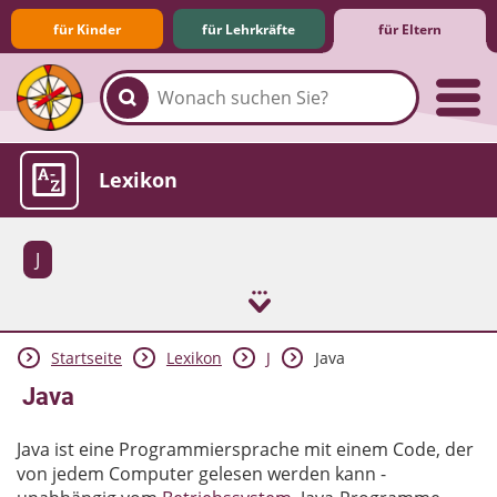
für Kinder
für Lehrkräfte
für Eltern
Familie & Medien
Spieletipps & Lernsoftware
Die Jüngsten im Netz
Lexikon
J
Startseite
Lexikon
J
Java
Aktuelles
Java
Java ist eine Programmiersprache mit einem Code, der
von jedem Computer gelesen werden kann -