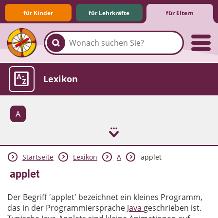
für Kinder
für Lehrkräfte
für Eltern
Familie & Medien
Spieletipps & Lernsoftware
Die Jüngsten im Netz
Lexikon
A
Startseite
Lexikon
A
applet
Aktuelles
applet
Der Begriff 'applet' bezeichnet ein kleines Programm,
das in der Programmiersprache
Java
geschrieben ist.