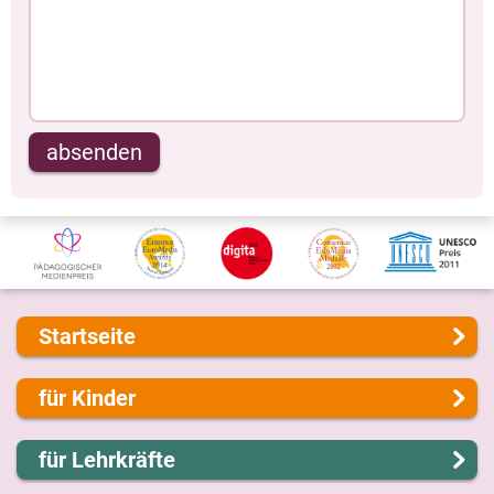
absenden
Startseite
Über uns
für Kinder
Presse
Kontakt
Lernen und Schule
für Lehrkräfte
Impressum
Hobby und Freizeit