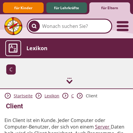
für Kinder
für Lehrkräfte
für Eltern
Familie & Medien
Spieletipps & Lernsoftware
Die Jüngsten im Netz
Lexikon
C
Startseite
Lexikon
C
Client
Aktuelles
Client
Ein Client ist ein Kunde. Jeder Computer oder
Computer-Benutzer, der sich von einem
Server
Daten