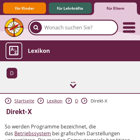
für Kinder
für Lehrkräfte
für Eltern
Familie & Medien
Spieletipps & Lernsoftware
Die Jüngsten im Netz
Lexikon
D
Startseite
Lexikon
D
Direkt-X
Aktuelles
Direkt-X
So werden Programme bezeichnet, die
das
Betriebssystem
bei grafischen Darstellungen