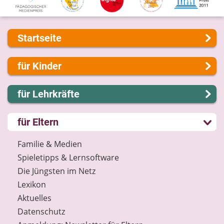
Startseite
Über uns
für Kinder
Presse
Kontakt
Lernen und Schule
für Lehrkräfte
Impressum
Hobby und Freizeit
Internet-ABC Sitemap
Spiel und Spaß
Lernmodule
für Eltern
Barrierefreiheit
Mitreden und Mitmachen
Unterrichts­materialien
Länderprojekte
Lexikon
Internet-ABC-Schule
Familie & Medien
Datenschutz
Praxishilfen
Spieletipps & Lernsoftware
Newsletter
Aktuelles
Die Jüngsten im Netz
Materialbestellung
Lexikon
Lexikon
Aktuelles
Datenschutz
Datenschutz