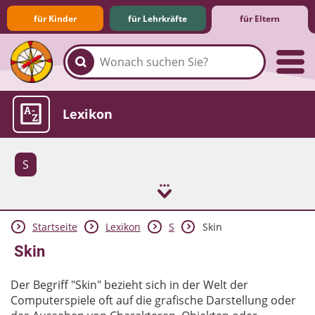
für Kinder
für Lehrkräfte
für Eltern
Familie & Medien
Spieletipps & Lernsoftware
Die Jüngsten im Netz
Lexikon
S
Startseite
Lexikon
S
Skin
Aktuelles
Skin
Der Begriff "Skin" bezieht sich in der Welt der
Computerspiele oft auf die grafische Darstellung oder