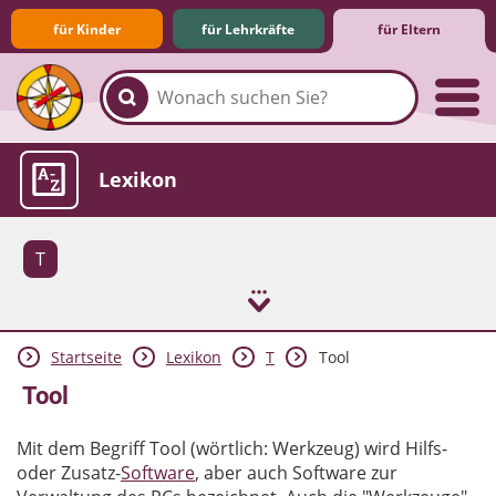
für Kinder
für Lehrkräfte
für Eltern
Familie & Medien
Spieletipps & Lernsoftware
Die Jüngsten im Netz
Lexikon
T
Startseite
Lexikon
T
Tool
Aktuelles
Tool
Mit dem Begriff Tool (wörtlich: Werkzeug) wird Hilfs-
oder Zusatz-
Software
, aber auch Software zur