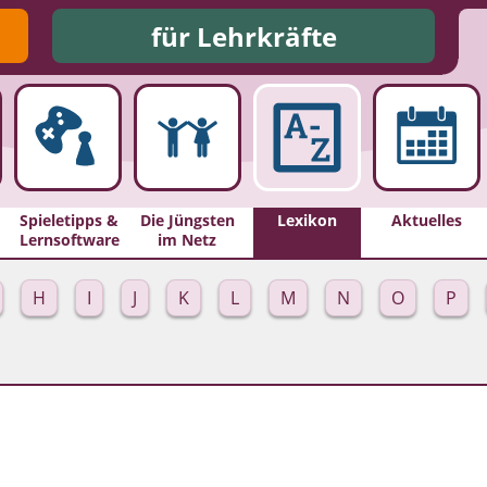
für Lehrkräfte
Spieletipps &
Die Jüngsten
Lexikon
Aktuelles
Lernsoftware
im Netz
H
I
J
K
L
M
N
O
P
l