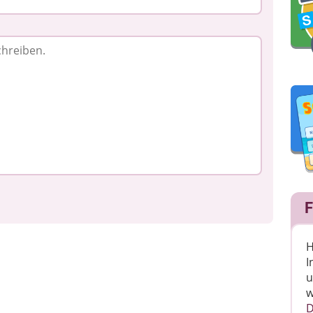
F
H
I
u
w
D