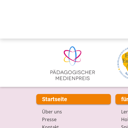
Startseite
fü
Über uns
Le
Presse
Hob
Kontakt
Spi