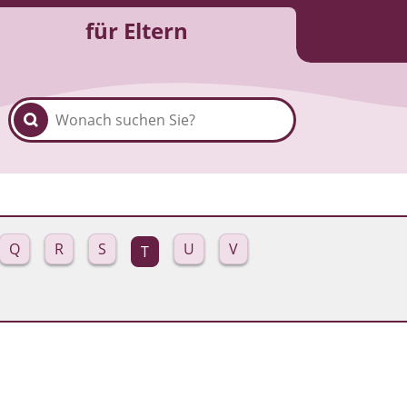
für Eltern
Q
R
S
U
V
T