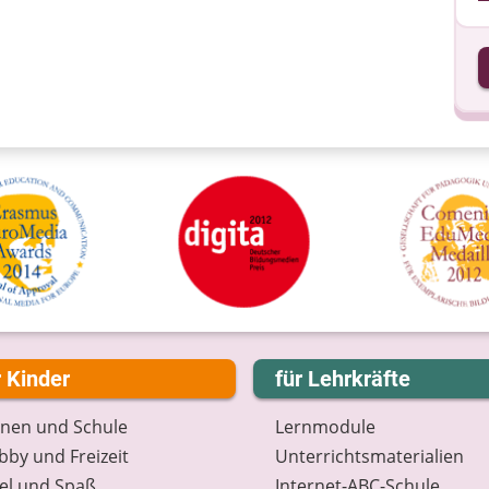
I
I
r Kinder
für Lehrkräfte
rnen und Schule
Lernmodule
by und Freizeit
Unterrichts­materialien
el und Spaß
Internet-ABC-Schule