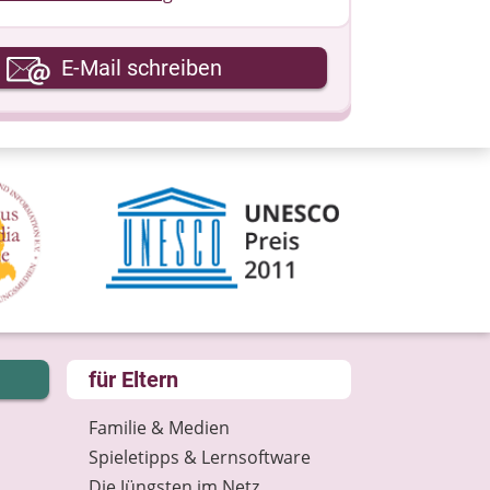
hre E-Mail-Adresse
E-Mail schreiben
hre Nachricht
für Eltern
Familie & Medien
Spieletipps & Lernsoftware
Die Jüngsten im Netz