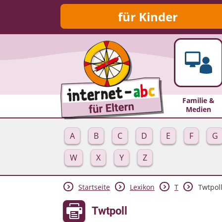
für Kinder
Familie &
Medien
A
B
C
D
E
F
G
W
X
Y
Z
Startseite
Lexikon
T
Twtpol
Twtpoll