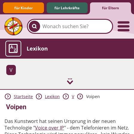
für Kinder
für Lehrkräfte
für Eltern
Familie & Medien
Spieletipps & Lernsoftware
Die Jüngsten im Netz
Lexikon
V
Startseite
Lexikon
V
Voipen
Aktuelles
Voipen
Das Kunstwort hat seinen Ursprung in der neuen
Technologie "
Voice over IP
" - dem Telefonieren im Netz.