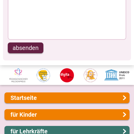
absenden
Startseite
Über uns
für Kinder
Presse
Kontakt
Lernen und Schule
für Lehrkräfte