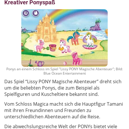
Kreativer Ponyspaß
Ponys an einem Schloss im Spiel "Lissy PONY Magische Abenteuer"; Bild:
Blue Ocean Entertainment
Das Spiel “Lissy PONY Magische Abenteuer” dreht sich
um die beliebten Ponys, die zum Beispiel als
Spielfiguren und Kuscheltiere bekannt sind.
Vom Schloss Magica macht sich die Hauptfigur Tamani
mit ihren Freundinnen und Freunden zu
unterschiedlichen Abenteuern auf die Reise.
Die abwechslungsreiche Welt der PONYs bietet viele