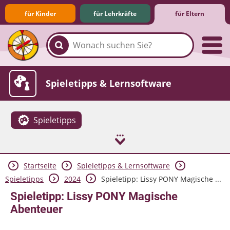
für Kinder
für Lehrkräfte
für Eltern
Familie & Medien
Spieletipps & Lernsoftware
Spieletipps
Startseite
Spieletipps & Lernsoftware
Die Jüngsten im Netz
Lexikon
Aktuelles
Spieletipps
2024
Spieletipp: Lissy PONY Magische ...
Spieletipp: Lissy PONY Magische
Abenteuer