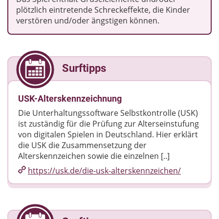
plötzlich eintretende Schreckeffekte, die Kinder
verstören und/oder ängstigen können.
Surftipps
USK-Alterskennzeichnung
Die Unterhaltungssoftware Selbstkontrolle (USK)
ist zuständig für die Prüfung zur Alterseinstufung
von digitalen Spielen in Deutschland. Hier erklärt
die USK die Zusammensetzung der
Alterskennzeichen sowie die einzelnen [..]
https://usk.de/​die-usk-alterskennzeichen/​