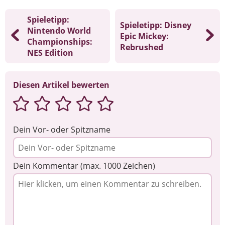
Spieletipp:
Spieletipp: Disney
Nintendo World
Epic Mickey:
Championships:
Rebrushed
NES Edition
Diesen Artikel bewerten
Dein Vor- oder Spitzname
Dein Kommentar (max. 1000 Zeichen)