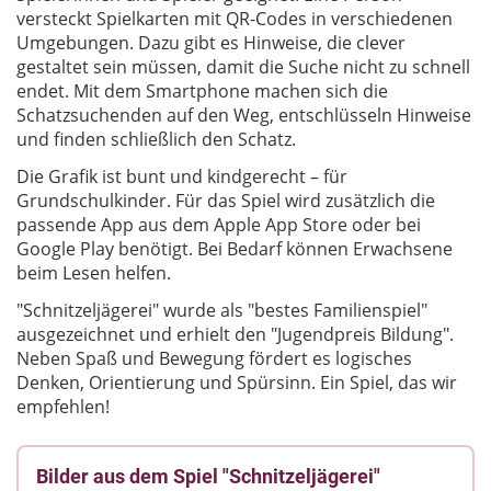
versteckt Spielkarten mit QR-Codes in verschiedenen
Umgebungen. Dazu gibt es Hinweise, die clever
gestaltet sein müssen, damit die Suche nicht zu schnell
endet. Mit dem Smartphone machen sich die
Schatzsuchenden auf den Weg, entschlüsseln Hinweise
und finden schließlich den Schatz.
Die Grafik ist bunt und kindgerecht – für
Grundschulkinder. Für das Spiel wird zusätzlich die
passende App aus dem Apple App Store oder bei
Google Play benötigt. Bei Bedarf können Erwachsene
beim Lesen helfen.
"Schnitzeljägerei" wurde als "bestes Familienspiel"
ausgezeichnet und erhielt den "Jugendpreis Bildung".
Neben Spaß und Bewegung fördert es logisches
Denken, Orientierung und Spürsinn. Ein Spiel, das wir
empfehlen!
Bilder aus dem Spiel "Schnitzeljägerei"