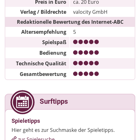
Preis in Euro
ca. 20 Euro
Verlag / Bildrechte
valocity GmbH
Redaktionelle Bewertung des Internet-ABC
Altersempfehlung
5
Spielspaß
Bedienung
Technische Qualität
Gesamtbewertung
Surftipps
Spieletipps
Hier geht es zur Suchmaske der Spieletipps.
zur Spielesuche