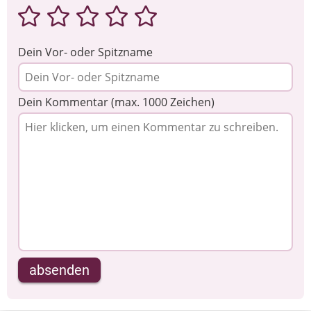
Dein Vor- oder Spitzname
Dein Kommentar (max. 1000 Zeichen)
absenden