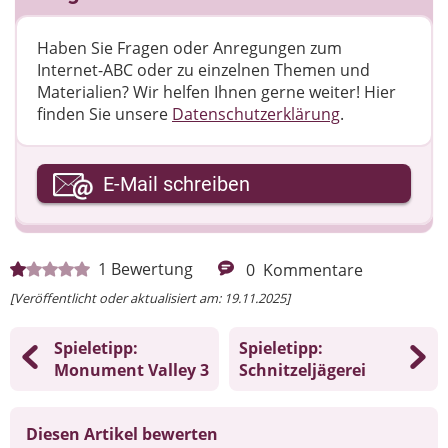
Haben Sie Fragen oder Anregungen zum
Internet-ABC oder zu einzelnen Themen und
Materialien? Wir helfen Ihnen gerne weiter! ​Hier
finden Sie unsere
Datenschutzerklärung
.
Ihre E-Mail-Adresse
E-Mail schreiben
Ihre Nachricht
1
Bewertung
0
Kommentare
[Veröffentlicht oder aktualisiert am: 19.11.2025]
Spieletipp:
Spieletipp:
Monument Valley 3
Schnitzeljägerei
Diesen Artikel bewerten