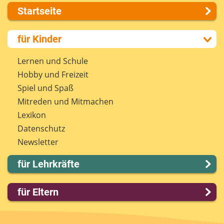
Startseite
Über uns
für Kinder
Presse
Kontakt
Lernen und Schule
Impressum
Hobby und Freizeit
Internet-ABC Sitemap
Spiel und Spaß
Barrierefreiheit
Mitreden und Mitmachen
Länderprojekte
Lexikon
Datenschutz
Newsletter
für Lehrkräfte
Lernmodule
für Eltern
Unterrichts­materialien
Internet-ABC-Schule
Familie & Medien