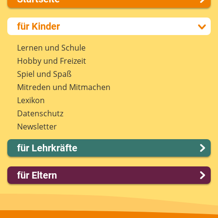
Über uns
für Kinder
Presse
Kontakt
Lernen und Schule
Impressum
Hobby und Freizeit
Internet-ABC Sitemap
Spiel und Spaß
Barrierefreiheit
Mitreden und Mitmachen
Länderprojekte
Lexikon
Datenschutz
Newsletter
für Lehrkräfte
Lernmodule
für Eltern
Unterrichts­materialien
Internet-ABC-Schule
Familie & Medien
Praxishilfen
Spieletipps & Lernsoftware